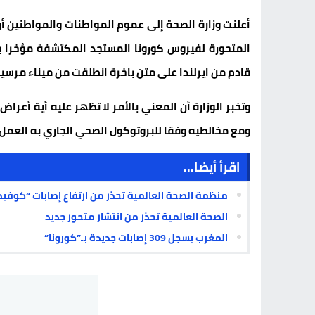
أعلنت وزارة الصحة إلى عموم المواطنات والمواطنين أن
المتحورة لفيروس كورونا المستجد المكتشفة مؤخرا 
قادم من ايرلندا على متن باخرة انطلقت من ميناء مرسيلي
وتخبر الوزارة أن المعني بالأمر لا تظهر عليه أية أعراض
ومع مخالطيه وفقا للبروتوكول الصحي الجاري به العمل ف
اقرأ أيضا...
منظمة الصحة العالمية تحذر من ارتفاع إصابات “كوفيد-19” بسبب متحور جديد وتدعو لتشديد الإجراءات الوقا
الصحة العالمية تحذر من انتشار متحور جديد
المغرب يسجل 309 إصابات جديدة بـ”كورونا”