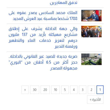
تدفق المهاجرين
الملك محمد السادس يصدر عفوه على
1788 شخصا بمناسبة عيد العرش المجيد
والي جهة الداخلة يشرف على إطلاق
مشاريع مهيكلة بأزيد من 137 مليون
درهم لتعزيز خدمات الماء والتطهير
ورقمنة التدبير
ضربة جديدة للصيد غير القانوني بالداخلة..
حجز أكثر من 6.5 أطنان من “البوري”
مجهولة المصدر
»
30
20
10
5
4
3
2
1
الأخيرة »