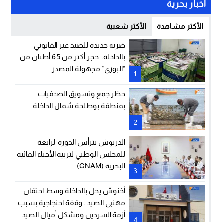
أخبار بحرية
الأكثر مشاهدة
الأكثر شعبية
ضربة جديدة للصيد غير القانوني
بالداخلة.. حجز أكثر من 6.5 أطنان من
“البوري” مجهولة المصدر
1
حظر جمع وتسويق الصدفيات
بمنطقة بوطلحة شمال الداخلة
2
الدريوش تترأس الدورة الرابعة
للمجلس الوطني لتربية الأحياء المائية
البحرية (CNAM)
3
أخنوش يحل بالداخلة وسط احتقان
مهنيي الصيد.. وقفة احتجاجية بسبب
أزمة السردين ومشكل أميال الصيد
4