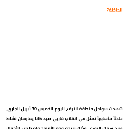
الداخلة7
شهدت سواحل منطقة انترف، اليوم الخميس 30 أبريل الجاري،
حادثاً مأساوياً تمثل في انقلاب قاربي صيد كانا يمارسان نشاط
صيد سمك البوري، وذلك نتيجة قوة الأمواج واضطراب الأحوال