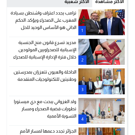
الأكثر مشاهدة
الأكثر شعبية
ترامب يجدد اعتراف واشنطن بسيادة
المغرب على الصحراء ويؤكد: الحكم
الذاتي هو الأساس الوحيد للحل
1
مدريد تسرع قانون منح الجنسية
الإسبانية للصحراويين المولودين
خلال فترة الإدارة الإسبانية للصحراء
2
الداخلة والعيون تتعززان بمدرستين
وطنيتين للتكنولوجيات المتقدمة
3
ولد الغزواني يبحث مع دي ميستورا
تطورات قضية الصحراء ومسار
التسوية الأممية
4
الجزائر تجدد دعمها لمسار الأمم