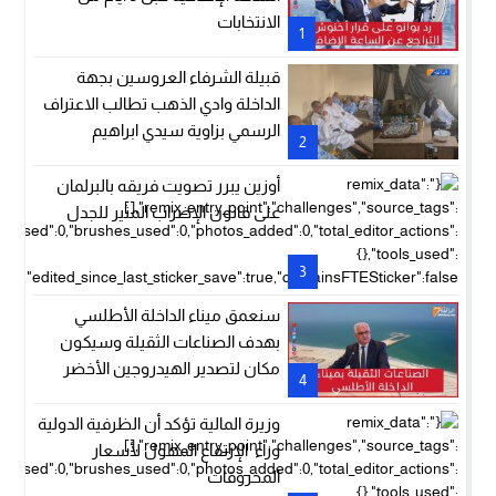
الانتخابات
1
قبيلة الشرفاء العروسين بجهة
الداخلة وادي الذهب تطالب الاعتراف
الرسمي بزاوية سيدي ابراهيم
2
لعروسي دفين دومس وبناء زاوية
أوزين يبرر تصويت فريقه بالبرلمان
على قانون الإضراب المثير للجدل
3
سنعمق ميناء الداخلة الأطلسي
بهدف الصناعات الثقيلة وسيكون
مكان لتصدير الهيدروجين الأخضر
4
وزيرة المالية تؤكد أن الظرفية الدولية
وراء الإرتفاع المهول لأسعار
المحروقات