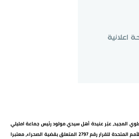
لوي المجيد، عبّر عنيدة أهل سيدي مولود رئيس جماعة امليلي
الترابية عن ترحيبه الكبير باعتماد مجلس الأمن التابع للأمم المتحدة للقرار رقم 2797 المتعلق بقضية الصحراء، معتبرا