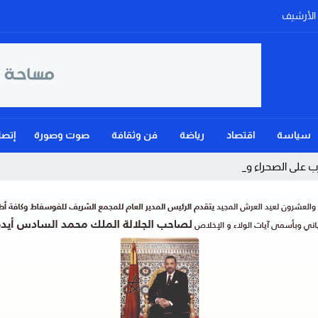
الأرشيف
سياسة
اقتصاد
رياضة
فن وثقافة
صوت وصورة
إتصل
 على الصحراء ويؤكد: الحكم ال_