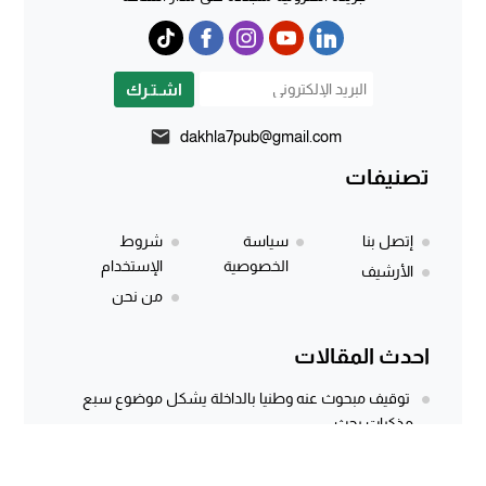
اشـتـرك
dakhla7pub@gmail.com
تصنيفات
إتصل بنا
سياسة
شروط
الخصوصية
الإستخدام
الأرشيف
من نحن
احدث المقالات
توقيف مبحوث عنه وطنيا بالداخلة يشكل موضوع سبع
مذكرات بحث
المركز الجهوي للاستثمار بالداخلة يطلق النسخة الثانية من
أسبوع الاستثمار لفائدة مغاربة...