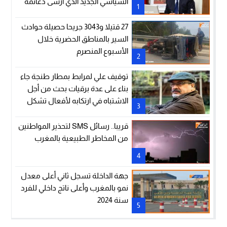
السياسي الجديد الذي أرسى دعائمه
1
جلالة الملك والرئيس إيمانويل
ماكرون”
27 قتيلا و3043 جريحا حصيلة حوادث
السير بالمناطق الحضرية خلال
الأسبوع المنصرم
2
توقيف علي لمرابط بمطار طنجة جاء
بناء على عدة برقيات بحث من أجل
الاشتباه في ارتكابه لأفعال تشكل
3
جرائم في نظر القانون (وكيل الملك
لدى المحكمة الزجرية بالدار البيضاء)
قريبا.. رسائل SMS لتحذير المواطنين
من المخاطر الطبيعية بالمغرب
4
جهة الداخلة تسجل ثاني أعلى معدل
نمو بالمغرب وأعلى ناتج داخلي للفرد
سنة 2024
5