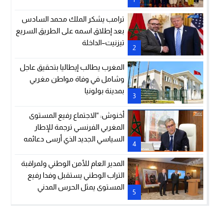
ترامب يشكر الملك محمد السادس
بعد إطلاق اسمه على الطريق السريع
تيزنيت–الداخلة
2
المغرب يطالب إيطاليا بتحقيق عاجل
وشامل في وفاة مواطن مغربي
بمدينة بولونيا
3
أخنوش: “الاجتماع رفيع المستوى
المغربي الفرنسي ترجمة للإطار
السياسي الجديد الذي أرسى دعائمه
4
جلالة الملك والرئيس إيمانويل
ماكرون”
المدير العام للأمن الوطني ولمراقبة
التراب الوطني يستقبل وفدا رفيع
المستوى يمثل الحرس المدني
5
الإسباني