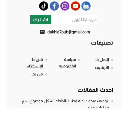
اشـتـرك
dakhla7pub@gmail.com
تصنيفات
إتصل بنا
سياسة
شروط
الخصوصية
الإستخدام
الأرشيف
من نحن
احدث المقالات
توقيف مبحوث عنه وطنيا بالداخلة يشكل موضوع سبع
مذكرات بحث
المركز الجهوي للاستثمار بالداخلة يطلق النسخة الثانية من
أسبوع الاستثمار لفائدة مغاربة...