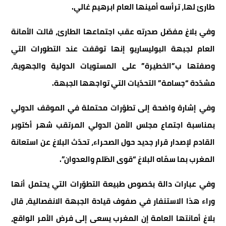
طارئ لها، ترأسه أمينها العام ابرهيم غالي.
وفي بلاغ مفصّل صدرته عقب اجتماعها الطارئ، قالت الأمانة
العام لجبهة البوليساريو إنها توقفت عند التطورات التي
وصفتها ب”الخطيرة” على المستويات الدولية والجهوية،
مشدّدة “جسامة” التحدّيات التي تواجهها الجبهة.
وفي إشارة واضحة إلى تطوّرات محتملة في الموقف الدولي
بمناسبة اجتماع مجلس الأمن الدولي المرتقب شهر أكتوبر
القادم لإصدار قرار جديد حول الصحراء، تحدّث البلاغ عن استعانة
المغرب بما سمّاه البلاغ “قوى الظلم والعدوان”.
وفي عبارات دالة بخصوص طبيعة التطوّرات التي يحتمل أنها
وراء هذا الاستنفار في صفوف قيادة الجبهة الانفصالية، قال
بلاغ أمانتها العامة إن المغرب يسعى إلى فرض الأمر الواقع،