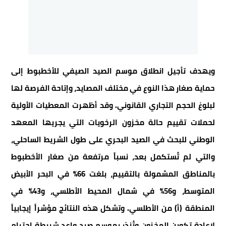
ويهدف تأجيل انطلاق موسم الصيد الصيفي للأخطبوط إلى
حماية صغار هذا النوع في مختلف المصايد، وإتاحة الفرصة لها
لبلوغ الحجم التجاري القانوني. وقد أظهرت المعطيات الأولية
لحملات تقييم حالة مخزون الرخويات التي يجريها المعهد
الوطني للبحث في الصيد البحري على طول الشريط الساحلي،
والتي لم تُستكمل بعد، نسباً مرتفعة من صغار الأخطبوط
بالمناطق المشمولة بالتقييم، بلغت 66% في البحر الأبيض
المتوسط، و56% في شمال المحيط الأطلسي، و43% في
المنطقة (أ) من الأطلسي. وتشكل هذه النتائج مؤشراً إيجابياً
لإعادة تكوين المخزون وتُنذر بموسم صيد واعد شريطة احترام