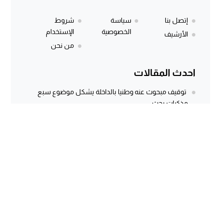
إتصل بنا
سياسة
شروط
الخصوصية
الإستخدام
الأرشيف
من نحن
احدث المقالات
توقيف مبحوث عنه وطنيا بالداخلة يشكل موضوع سبع
مذكرات بحث
المركز الجهوي للاستثمار بالداخلة يطلق النسخة الثانية من
أسبوع الاستثمار لفائدة مغاربة...
وثيقة رسمية وتسجيل صوتي يكشفان معاناة كسابة
الداخلة.. مطالب مستعجلة لإنقاذ الماشية...
سؤال برلماني أُجيب عنه منذ أكثر من 3 سنوات.. هل كانت
توسعة...
الداخلة dakhla 7
© 2026 جميع الحقوق محفوظة.