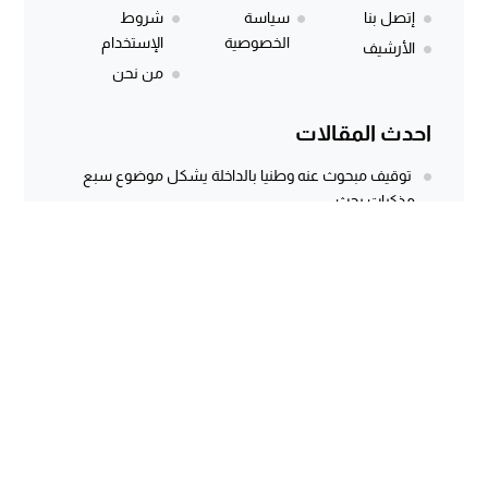
إتصل بنا
سياسة
شروط
الخصوصية
الإستخدام
الأرشيف
من نحن
احدث المقالات
توقيف مبحوث عنه وطنيا بالداخلة يشكل موضوع سبع
مذكرات بحث
المركز الجهوي للاستثمار بالداخلة يطلق النسخة الثانية من
أسبوع الاستثمار لفائدة مغاربة...
وثيقة رسمية وتسجيل صوتي يكشفان معاناة كسابة
الداخلة.. مطالب مستعجلة لإنقاذ الماشية...
سؤال برلماني أُجيب عنه منذ أكثر من 3 سنوات.. هل كانت
توسعة...
الداخلة dakhla 7
© 2026 جميع الحقوق محفوظة.
تصميم
مجلة الووردبريس