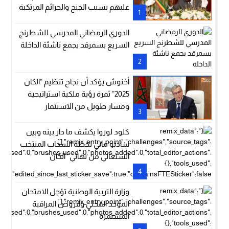
عليهم بسبب الجنح والجرائم المرتكبة
1
خلال منافسات كأس إفريقيا للأمم
لكرة القدم
الدوري الرمضاني المدرسي للشطرنج
السريع بسمرقد يجمع ناشئة الداخلة
2
أخنوش يؤكد أن نجاح تنظيم “الكان
2025” ثمرة رؤية ملكية استراتيجية
ومسار طويل من الاستثمار
3
العمومي
كلود لوروا يكشف ما دار بينه وبين
ساديو ماني لحظة انسحاب المنتخب
السنغالي من نهائي “الكان”
4
وزارة التربية الوطنية تؤجل الامتحان
الموحد المحلي وفروض المراقبة
المستمرة