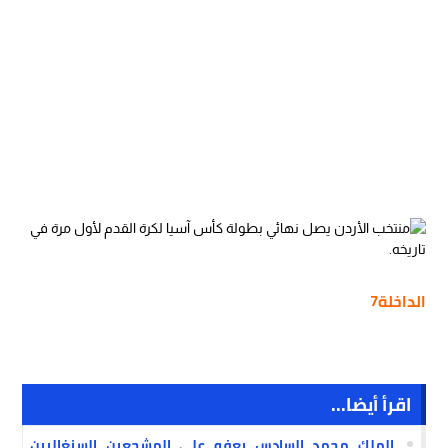
الداخلة7
اقرأ أيضا...
الملك محمد السادس يعفو على المشجعين السنغاليين