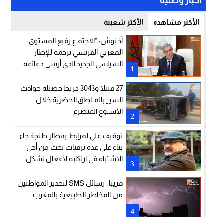
اخبار وطنية
الأكثر مشاهدة
الأكثر شعبية
أخنوش: “الاجتماع رفيع المستوى
المغربي الفرنسي ترجمة للإطار
السياسي الجديد الذي أرسى دعائمه
1
جلالة الملك والرئيس إيمانويل
ماكرون”
27 قتيلا و3043 جريحا حصيلة حوادث
السير بالمناطق الحضرية خلال
الأسبوع المنصرم
2
توقيف علي لمرابط بمطار طنجة جاء
بناء على عدة برقيات بحث من أجل
الاشتباه في ارتكابه لأفعال تشكل
3
جرائم في نظر القانون (وكيل الملك
لدى المحكمة الزجرية بالدار البيضاء)
قريبا.. رسائل SMS لتحذير المواطنين
من المخاطر الطبيعية بالمغرب
4