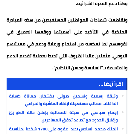
وكذا دعم القدرة الشرائية.
وتقاطعت شهادات المواطنين المستفيدين من هذه المبادرة
الملكية في التأكيد على أهميتها ووقعها العميق في
نفوسهم لما تعكسه من اهتمام ورعاية ودعم في معيشهم
اليومي، مثمنين عاليا الظروف التي تحيط بعملية تقديم الدعم
والمتسمة بـ”السلاسة وحسن التنظيم”.
اقرأ أيضا...
وثيقة رسمية وتسجيل صوتي يكشفان معاناة كسابة
الداخلة.. مطالب مستعجلة لإنقاذ الماشية والمراعي
إجماع سياسي في سبتة للمطالبة بإعلان حالة الطوارئ
وإغلاق الحدود مع تصاعد تدفق المهاجرين
الملك محمد السادس يصدر عفوه على 1788 شخصا بمناسبة