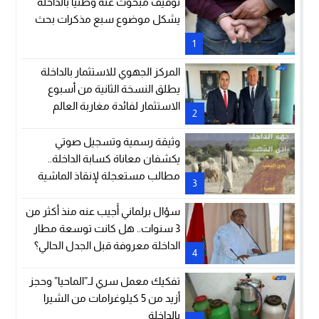
توقيف مبحوث عنه وطنيا بالداخلة
يشكل موضوع سبع مذكرات بحث
1
المركز الجهوي للاستثمار بالداخلة
يطلق النسخة الثانية من أسبوع
الاستثمار لفائدة مغاربة العالم
2
وثيقة رسمية وتسجيل صوتي
يكشفان معاناة كسابة الداخلة..
مطالب مستعجلة لإنقاذ الماشية
3
والمراعي
سؤال برلماني أُجيب عنه منذ أكثر من
3 سنوات.. هل كانت توسعة مطار
الداخلة معروفة قبل الجدل الحالي؟
4
تفكيك معمل سري لـ”الماحيا” وحجز
أزيد من 5 كيلوغرامات من الشيرا
بالداخلة