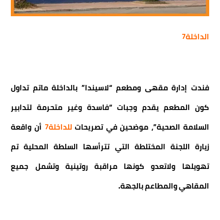
الداخلة7
فندت إدارة مقهى ومطعم “لاسيندا” بالداخلة ماتم تداول
كون المطعم يقدم وجبات “فاسدة وغير متحرمة لتدابير
السلامة الصحية”، موضحين في تصريحات
للداخلة7
أن واقعة
زيارة اللجنة المختلطة التي تترأسها السلطة المحلية تم
تهويلها ولاتعدو كونها مراقبة روتينية وتشمل جميع
المقاهي والمطاعم بالجهة.