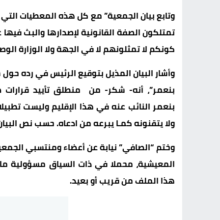
وتابع
بيان
الجمعية
”
مع
كل
هذه
المعطيات
التي
تمتلكون
الصفة
القانونية
لإصدارها
و
البث
فيها
ع
كونكم
لا
تمثلونهم
لا
في
الجهة
ولا
الوزارة
الوص
وأشار
البيان
المذيل
بتوقيع
الرئيس
في
رده
حول
ش
بنعمر”، أنه- شكر- من منطلق تأييد
قرارات
ص
بنعمر
النائب
عنه
في
هذا
الإقليم و
ليست
تطبيلا
ولا
يتقنونه
كمـا
يبرعه
من
ادعاه. حسب نص البيان
وختم
“
الصافي”
نيابة
عن
أعضاء
ومنتسبي
الجمعي
المعيشية،
محملا
في
ذات
السياق
مسؤولية
ما
هذا
الملف
من
قريب
أو
بعيد
.