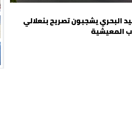
صيد البحري يشجبون تصريح بنعلالي
ب المعيشية