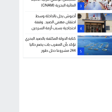
المائية البحرية (CNAM)
3
أخنوش يحل بالداخلة وسط
احتقان مهنيي الصيد.. وقفة
احتجاجية بسبب أزمة السردين
4
ومشكل أميال الصيد
كتابة الدولة المكلفة بالصيد البحري
تؤكد بأن المغرب بات يضم حاليا
244 مشروعا دخل طور
5
الاستغلال في مجال تربية الأحياء