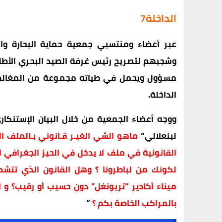
الداخلة7
عبر
أعضاء
و
منتسبي
جمعية
حماية
البحارة
و
ا
وشجبهم
لتصريح
رئيس
غرفة
الصيد
البحري
الأط
مسؤول
ويحمل
في
طياته
مجموعة
من
المغال
الداخلة
.
ووجه
أعضاء
الجمعية
من
خلال
البيان
الإستنكار
لبنعلالي
“
ماهو
الشي
الغيـر
قـانوني
بـالملف
ا
القانونية
في
ملف
لا
يدخل
في
الحيز
الجغرافي
ل
لكونك
من
لباطرونا
؟
وهل
القانون
الذي
تتشد
ميناء
أكادير
“
تريونغل
”
دون
حسيب
أو
رقيب؟
و
ا
بالمراكب
الخاصة
بكم
؟
“