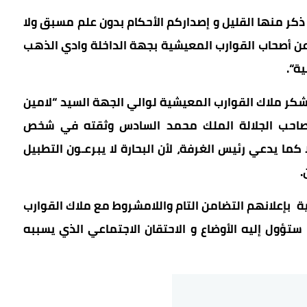
ذكر
منها
القليل
و
إصداركم
الأحكام
بدون
علم
مسبق
ولا
ن
أصحاب
القوارب
المعيشية
بجهة
الداخلة
وادي
الذهب
ية
“.
كر
ملاك
القوارب
المعيشية
لوالي
الجهة
السيد
“
لامين
احب
الجلالة
الملك
محمد
السادس
وثقته في شخص
كما
يدعي رئيس الغرفة، لأن
البحارة
لا
يبر
عـون
التطبيل
.
ة
بإعلانهم
التضامن
التام
و
اللامشروط
مع
ملاك
القوارب
ستؤول
إليه
الأوضاع
و
الاحتقان
الاجتماعي
الذي
يسببه