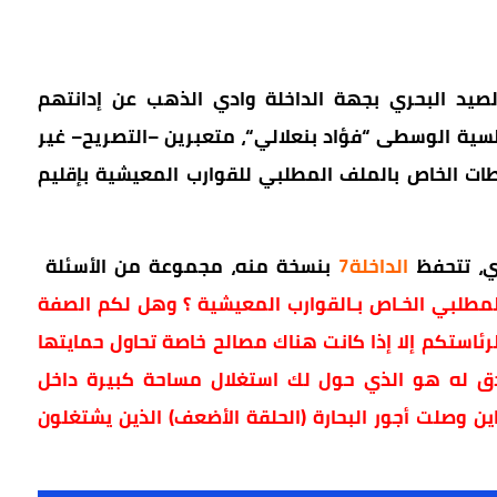
لصيد
البحري
بجهة
الداخلة
وادي
الذهب
عن
إدانتهم
لسية
الوسطى
“
فؤاد
بنعلالي
“
،
متعبرين
–
التصريح
–
غير
طات
الخاص
بالملف
المطلبي
للقوارب
المعيشية
بإقليم
ي،
تتحفظ
الداخلة
7
بنسخة
منه،
مجموعة
من
الأسئلة
لمطلبي
الخـاص
بـالقوارب
المعيشية
؟
وهل
لكم
الصفة
رئاستكم
إلا
إذا
كانت
هناك
مصالح
خاصة
تحاول
حمايتها
ق
له
هو
الذي
حول
لك
استغلال
مساحة
كبيرة
داخل
ین
وصلت
أجور
البحارة
(
الحلقة
الأضعف
)
الذين
يشتغلون