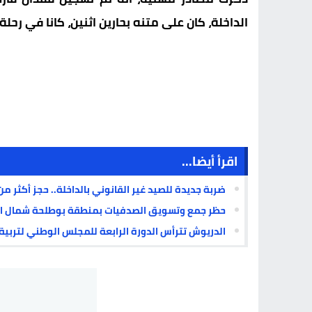
الداخلة، كان على متنه بحارين اثنين، كانا في رحل
اقرأ أيضا...
ضربة جديدة للصيد غير القانوني بالداخلة.. حجز أكثر من 6.5 أطنان من “البوري” مجهولة المصد
حظر جمع وتسويق الصدفيات بمنطقة بوطلحة شمال ال
الدريوش تترأس الدورة الرابعة للمجلس الوطني لتربية الأحيا