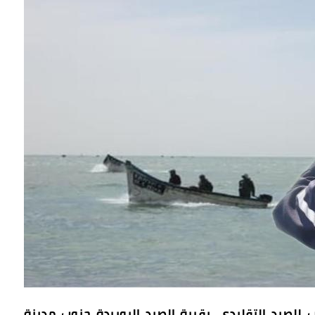
للصيد التقليدي، بقرية الصيد البويردة جنوب مدينة