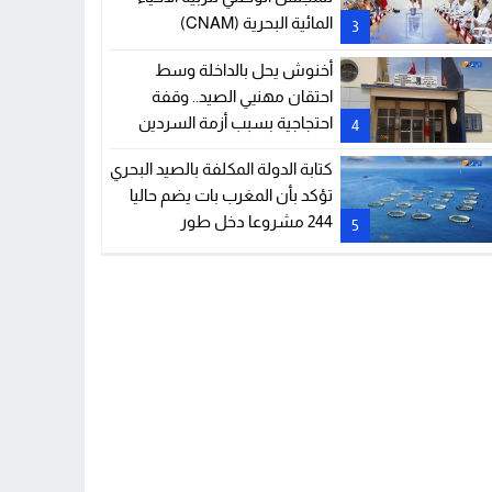
المائية البحرية (CNAM)
3
أخنوش يحل بالداخلة وسط
احتقان مهنيي الصيد.. وقفة
احتجاجية بسبب أزمة السردين
4
ومشكل أميال الصيد
كتابة الدولة المكلفة بالصيد البحري
تؤكد بأن المغرب بات يضم حاليا
244 مشروعا دخل طور
5
الاستغلال في مجال تربية الأحياء