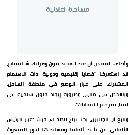
وأضاف
المصدر،
أن
عبد
المجيد
تبون
وفرانك
شتاینمایر،
قد
استعرضا
“
قضايا
إقليمية
ودولية،
ذات
الاهتمام
المشترك،
على
غرار
الوضع
في
منطقة
الساحل،
وبالأخص
في
مالي،
وضرورة
إيجاد
حلول
سلمية
في
ليبيا،
تمر
عبر
الانتخابات
“.
وتابع
أن
الجانبين،
بحثا
نزاع
الصحراء،
حيث
“
عبر
الرئيس
الألماني
عن
تأييد
ألمانيا
ومساندتها
لدور
المبعوث