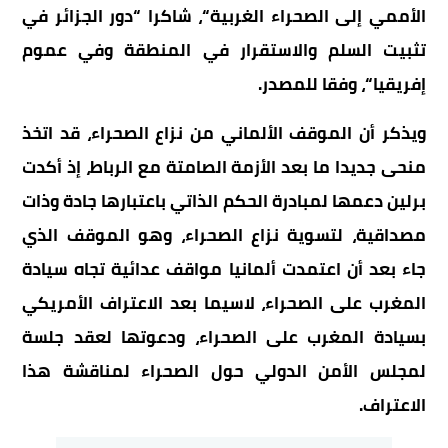
الأممي
إلى
الصحراء
الغربية
“
،
شاكرا
“
دور
الجزائر
في
تثبيت
السلم
والاستقرار
في
المنطقة
وفي
عموم
إفريقيا
“
،
وفقا
للمصدر
.
ويذكر
أن
الموقف
الألماني
من
نزاع
الصحراء،
قد
اتخذ
منحى
جديدا
ما
بعد
الأزمة
الصامتة
مع
الرباط،
إذ
أكدت
برلين
دعمها
لمبادرة
الحكم
الذاتي
باعتبارها
جادة
وذات
مصداقية،
لتسوية
نزاع
الصحراء،
وهو
الموقف
الذي
جاء
بعد
أن
اعتمدت
ألمانيا
مواقف
عدائية
تجاه
سيادة
ا
لمغرب
على
الصحراء،
لاسيما
بعد
الاعتراف
الأمريكي
بسيادة
المغرب
على
الصحراء،
ودعوتها
لعقد
جلسة
لمجلس
الأمن
الدولي
حول ا
لصحراء
لمناقشة
هذا
الاعتراف
.