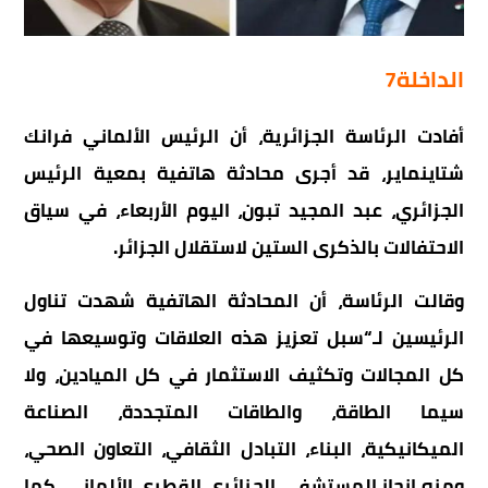
الداخلة7
أفادت
الرئاسة
الجزائرية،
أن
الرئيس
الألماني
فرانك
شتاينماير،
قد
أجرى
محادثة
هاتفية
بمعية
الرئيس
الجزائري،
عبد
المجيد
تبون،
اليوم
الأربعاء،
في
سياق
الاحتفالات
بالذكرى
الستين
لاستقلال
الجزائر
.
وقالت
الرئاسة،
أن
المحادثة
الهاتفية
شهدت
تناول
الرئيسين
لـ
“
سبل
تعزيز
هذه
العلاقات
وتوسيعها
في
كل
المجالات
وتكثيف
الاستثمار
في
كل
الميادين،
ولا
سيما
الطاقة،
والطاقات
المتجددة،
الصناعة
الميكانيكية،
البناء،
التبادل
الثقافي،
التعاون
الصحي،
ومنه
إنجاز
المستشفى
الجزائري
القطري
الألماني،
كما