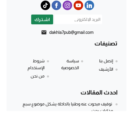
اشـتـرك
dakhla7pub@gmail.com
تصنيفات
إتصل بنا
سياسة
شروط
الخصوصية
الإستخدام
الأرشيف
من نحن
احدث المقالات
توقيف مبحوث عنه وطنيا بالداخلة يشكل موضوع سبع
مذكرات بحث
المركز الجهوي للاستثمار بالداخلة يطلق النسخة الثانية من
أسبوع الاستثمار لفائدة مغاربة...