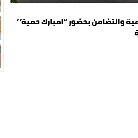
عية والتضامن بحضور “امبارك حمية”
ة