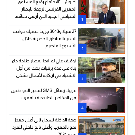
أخنوش: “الاجتماع رفيع المستوى
المغربي الفرنسي ترجمة للإطار
السياسي الجديد الذي أرسى دعائمه
1
جلالة الملك والرئيس إيمانويل
ماكرون”
27 قتيلا و3043 جريحا حصيلة حوادث
السير بالمناطق الحضرية خلال
الأسبوع المنصرم
2
توقيف علي لمرابط بمطار طنجة جاء
بناء على عدة برقيات بحث من أجل
الاشتباه في ارتكابه لأفعال تشكل
3
جرائم في نظر القانون (وكيل الملك
لدى المحكمة الزجرية بالدار البيضاء)
قريبا.. رسائل SMS لتحذير المواطنين
من المخاطر الطبيعية بالمغرب
4
جهة الداخلة تسجل ثاني أعلى معدل
نمو بالمغرب وأعلى ناتج داخلي للفرد
سنة 2024