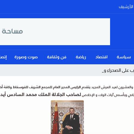
الأرشيف
سياسة
اقتصاد
رياضة
فن وثقافة
صوت وصورة
إتصل
 على الصحراء ويؤكد: الحكم ال_