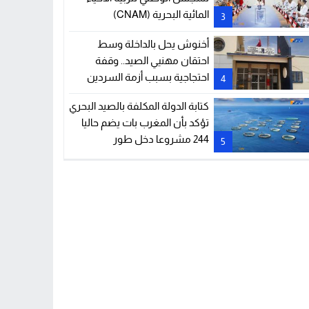
المائية البحرية (CNAM)
3
أخنوش يحل بالداخلة وسط
احتقان مهنيي الصيد.. وقفة
احتجاجية بسبب أزمة السردين
4
ومشكل أميال الصيد
كتابة الدولة المكلفة بالصيد البحري
تؤكد بأن المغرب بات يضم حاليا
244 مشروعا دخل طور
5
الاستغلال في مجال تربية الأحياء