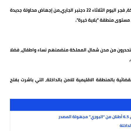
في مسلسل لا يزال مستمر، تمكنت دورية أمنية مشتركة، فجر اليوم الثلاثاء 22 دجنبر الجاري،من إجهاض محاولة جديدة
 مستوى منطقة “بلاية خيرة”.
ت عن إعتقال شخصيين وفرار 22 شخص ينحدرون من مدن شمال المملكة منضمنهم نساء واطفال، فضلا
ضائية بالمنطقة الاقليمية للامن بالداخلة، التي باشرت بفتح
ر
داخلة