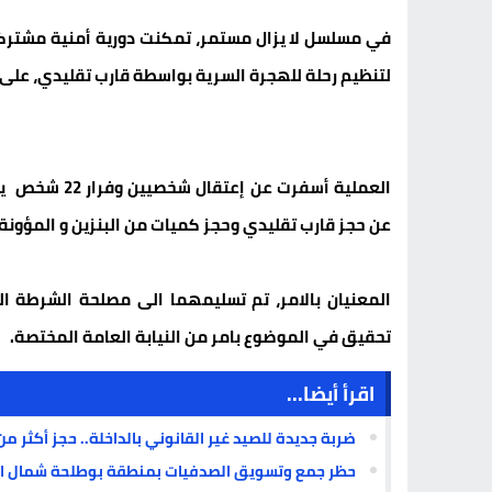
لتنظيم رحلة للهجرة السرية بواسطة قارب تقليدي، على
العملية أسفر
عن حجز قارب تقليدي وحجز كميات من البنزين و المؤونة.
المعنيان بالامر، تم تسليمهما الى مصلحة الشرطة الق
تحقيق في الموضوع بامر من النيابة العامة المختصة.
اقرأ أيضا...
ضربة جديدة للصيد غير القانوني بالداخلة.. حجز أكثر من 6.5 أطنان من “البوري” مجهولة المصد
حظر جمع وتسويق الصدفيات بمنطقة بوطلحة شمال ال