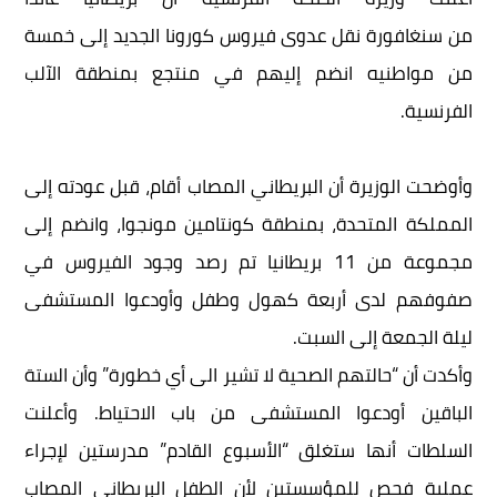
من سنغافورة نقل عدوى فيروس كورونا الجديد إلى خمسة
من مواطنيه انضم إليهم في منتجع بمنطقة الآلب
الفرنسية.
وأوضحت الوزيرة أن البريطاني المصاب أقام، قبل عودته إلى
المملكة المتحدة، بمنطقة كونتامين مونجوا، وانضم إلى
مجموعة من 11 بريطانيا تم رصد وجود الفيروس في
صفوفهم لدى أربعة كهول وطفل وأودعوا المستشفى
ليلة الجمعة إلى السبت.
وأكدت أن “حالتهم الصحية لا تشير الى أي خطورة” وأن الستة
الباقين أودعوا المستشفى من باب الاحتياط. وأعلنت
السلطات أنها ستغلق “الأسبوع القادم” مدرستين لإجراء
عملية فحص للمؤسستين لأن الطفل البريطاني المصاب