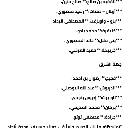
* **الفقيه بن صالح:** صالح حنين.
* **أزيلال – دمنات:** رشيد منصوري.
* **بزو – واويزغت:** المصطفى الرداد.
* **خنيفرة:** محمد بادو.
* **بني ملال:** خالد المنصوري.
* **خريبكة:** حميد العرشي.
جهة الشرق
* **فجيج:** رضوان بن أحمد.
* **الدريوش:** عبد الله البوكيلي.
* **تاوريرت:** إدريس بنجدي.
* **بركان:** محمد الصديقي.
* **جرادة:** مصطفى توتو.
*(ملاحظة: ما زال الحسم جارياً في دوائر جرسيف، وجدة أنجاد،