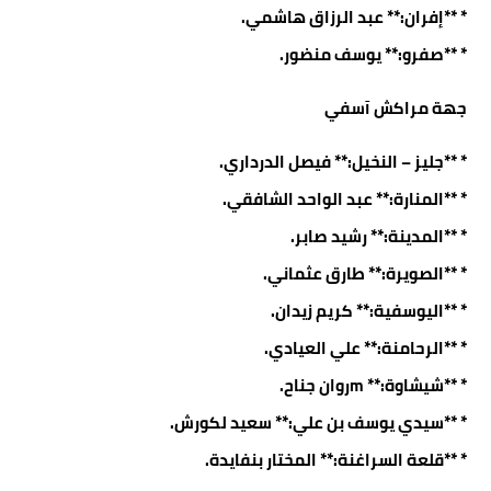
* **إفران:** عبد الرزاق هاشمي.
* **صفرو:** يوسف منضور.
جهة مراكش آسفي
* **جليز – النخيل:** فيصل الدرداري.
* **المنارة:** عبد الواحد الشافقي.
* **المدينة:** رشيد صابر.
* **الصويرة:** طارق عثماني.
* **اليوسفية:** كريم زيدان.
* **الرحامنة:** علي العيادي.
* **شيشاوة:** mروان جناح.
* **سيدي يوسف بن علي:** سعيد لكورش.
* **قلعة السراغنة:** المختار بنفايدة.