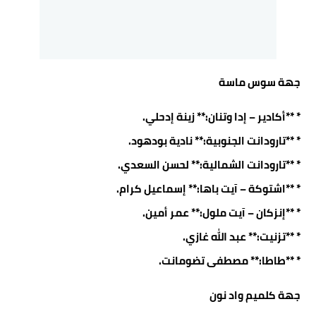
جهة سوس ماسة
* **أكادير – إدا وتنان:** زينة إدحلي.
* **تارودانت الجنوبية:** نادية بودهود.
* **تارودانت الشمالية:** لحسن السعدي.
* **اشتوكة – آيت باها:** إسماعيل كرام.
* **إنزكان – آيت ملول:** عمر أمين.
* **تزنيت:** عبد الله غازي.
* **طاطا:** مصطفى تضومانت.
جهة كلميم واد نون