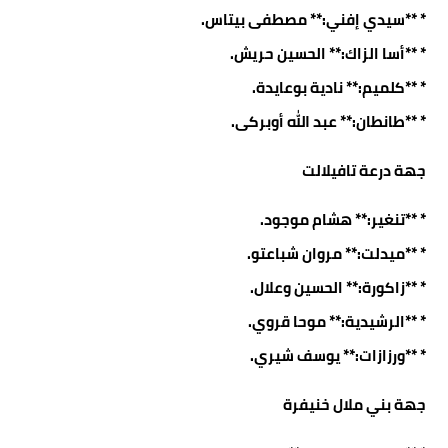
* **سيدي إفني:** مصطفى بيتاس.
* **أسا الزاك:** الحسين حريش.
* **كلميم:** نادية بوعايدة.
* **طانطان:** عبد الله أوبركى.
جهة درعة تافيلالت
* **تنغير:** هشام موجود.
* **ميدلت:** مروان شباعتو.
* **زاكورة:** الحسين وعلال.
* **الرشيدية:** موحا قروي.
* **ورزازات:** يوسف شيري.
جهة بني ملال خنيفرة