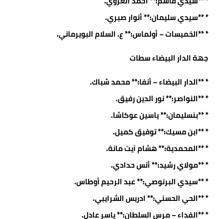
* **سيدي قاسم:** أحمد الغزوي.
* **سيدي سليمان:** أنوار صبري.
* **الخميسات – أولماس:** ع. السلام البويرماني.
جهة الدار البيضاء سطات
* **الدار البيضاء – أنفا:** محمد شباك.
* **النواصر:** نور الدين رفيق.
* **بنسليمان:** ياسين عوكاشا.
* **ابن مسيك:** توفيق كميل.
* **المحمدية:** هشام آيت مانة.
* **مولاي رشيد:** أنس حدادي.
* **سيدي البرنوصي:** عبد الرحيم أوطاس.
* **الحي الحسني:** ادريس الشرايبي.
* **الفداء – مرس السلطان:** ياسر عادل.