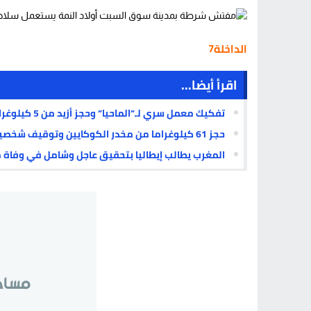
الداخلة7
اقرأ أيضا...
تفكيك معمل سري لـ”الماحيا” وحجز أزيد من 5 كيلوغرامات من الشيرا بالداخلة
حجز 61 كيلوغراما من مخدر الكوكايين وتوقيف شخصين بمعبر الكركارات الحدودي
المغرب يطالب إيطاليا بتحقيق عاجل وشامل في وفاة 