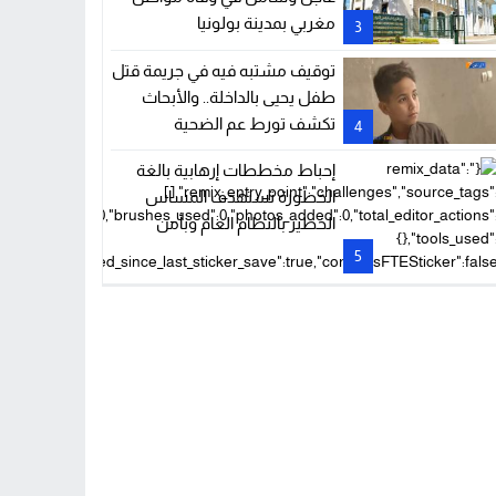
مغربي بمدينة بولونيا
3
توقيف مشتبه فيه في جريمة قتل
طفل يحيى بالداخلة.. والأبحاث
تكشف تورط عم الضحية
4
إحباط مخططات إرهابية بالغة
الخطورة تستهدف المساس
الخطير بالنظام العام وبأمن
الأشخاص والممتلكات
5