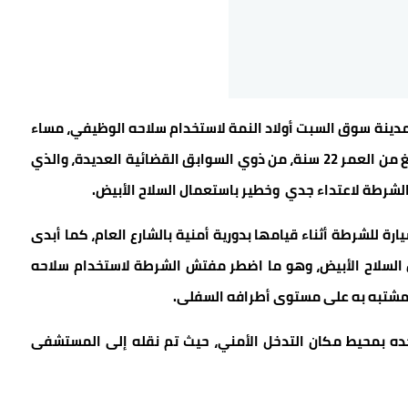
ينة سوق السبت أولاد النمة لاستخدام سلاحه الوظيفي، مساء
أمس الاثنين فاتح يونيو الجاري، وذلك لتوقيف شخص يبلغ من العمر 22 سنة، من ذوي السوابق القضائية العديدة، والذي
لشرطة لاعتداء جدي
وخطير باستعمال السلاح الأبيض.
رة للشرطة أثناء قيامها بدورية أمنية بالشارع العام، كما أبدى
لسلاح الأبيض، وهو ما اضطر مفتش الشرطة لاستخدام سلاحه
لمشتبه به على مستوى أطرافه السفلى.
جده بمحيط مكان التدخل الأمني، حيث تم نقله إلى المستشفى