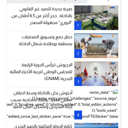
ضربة جديدة للصيد غير القانوني
بالداخلة.. حجز أكثر من 6.5 أطنان من
“البوري” مجهولة المصدر
1
حظر جمع وتسويق الصدفيات
بمنطقة بوطلحة شمال الداخلة
2
الدريوش تترأس الدورة الرابعة
للمجلس الوطني لتربية الأحياء المائية
البحرية (CNAM)
3
أخنوش يحل بالداخلة وسط احتقان
مهنيي الصيد.. وقفة احتجاجية بسبب
أزمة السردين ومشكل أميال الصيد
4
كتابة الدولة المكلفة بالصيد البحري