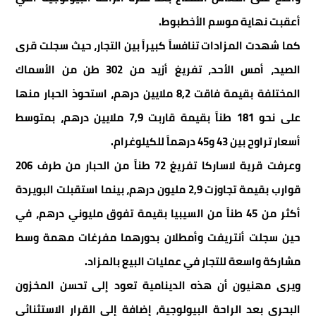
أعقبت نهاية موسم الأخطبوط.
كما شهدت المزادات تنافساً كبيراً بين التجار، حيث سجلت قرى
الصيد، أمس الأحد، تفريغ أزيد من 302 طن من الأسماك
المختلفة بقيمة فاقت 8,2 ملايين درهم، استحوذ الحبار منها
على نحو 181 طناً بقيمة قاربت 7,9 ملايين درهم، بمتوسط
أسعار تراوح بين 43 و45 درهماً للكيلوغرام.
وعرفت قرية لاساركا تفريغ 72 طناً من الحبار من طرف 206
قوارب بقيمة تجاوزت 2,9 مليون درهم، بينما استقبلت البويردة
أكثر من 45 طناً من السيبيا بقيمة تفوق مليوني درهم، في
حين سجلت أنتريفت وأمطلان بدورهما مفرغات مهمة وسط
مشاركة واسعة للتجار في عمليات البيع بالمزاد.
ويرى مهنيون أن هذه الدينامية تعود إلى تحسن المخزون
البحري بعد الراحة البيولوجية، إضافة إلى القرار الاستثنائي