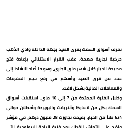
تعرف أسواق السمك بقرى الصيد بجهة الداخلة وادي الذهب
حركية تجارية مهمة، عقب القرار الاستثنائي بإعادة فتح
مصيدة الحبار خلال شهر ماي الجاري، وهو ما أعاد النشاط إلى
عدد من قرى الصيد وأسهم في رفع حجم المفرغات
والمعاملات المالية بشكل لافت.
وخلال الفترة الممتدة من 7 إلى 10 ماي، استقبلت أسواق
السمك بكل من لاساركا وأنتريفت والبويردة وأمطلان حوالي
624 طناً من الحبار، بقيمة تجاوزت 28 مليون درهم، في مؤشر
واضح على انتعاش القطاع بعد فترة الراحة البيولوجية التي