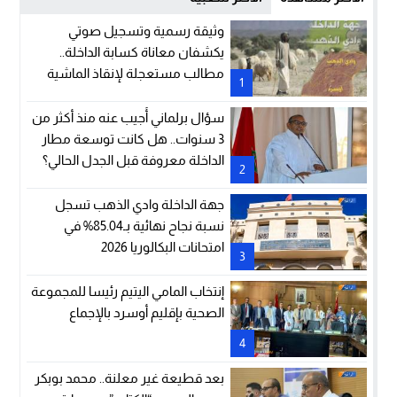
وثيقة رسمية وتسجيل صوتي
يكشفان معاناة كسابة الداخلة..
مطالب مستعجلة لإنقاذ الماشية
1
والمراعي
سؤال برلماني أُجيب عنه منذ أكثر من
3 سنوات.. هل كانت توسعة مطار
الداخلة معروفة قبل الجدل الحالي؟
2
جهة الداخلة وادي الذهب تسجل
نسبة نجاح نهائية بـ85.04% في
امتحانات البكالوريا 2026
3
إنتخاب المامي اليتيم رئيسا للمجموعة
الصحية بإقليم أوسرد بالإجماع
4
بعد قطيعة غير معلنة.. محمد بوبكر