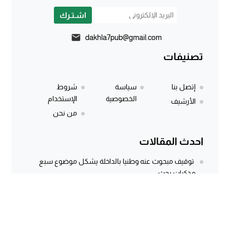
اشـتـرك
dakhla7pub@gmail.com
تصنيفات
إتصل بنا
سياسة
شروط
الخصوصية
الإستخدام
الأرشيف
من نحن
احدث المقالات
توقيف مبحوث عنه وطنيا بالداخلة يشكل موضوع سبع
مذكرات بحث
المركز الجهوي للاستثمار بالداخلة يطلق النسخة الثانية من
أسبوع الاستثمار لفائدة مغاربة...
وثيقة رسمية وتسجيل صوتي يكشفان معاناة كسابة