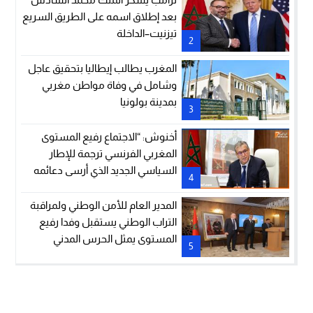
بعد إطلاق اسمه على الطريق السريع
تيزنيت–الداخلة
2
المغرب يطالب إيطاليا بتحقيق عاجل
وشامل في وفاة مواطن مغربي
بمدينة بولونيا
3
أخنوش: “الاجتماع رفيع المستوى
المغربي الفرنسي ترجمة للإطار
السياسي الجديد الذي أرسى دعائمه
4
جلالة الملك والرئيس إيمانويل
ماكرون”
المدير العام للأمن الوطني ولمراقبة
التراب الوطني يستقبل وفدا رفيع
المستوى يمثل الحرس المدني
5
الإسباني