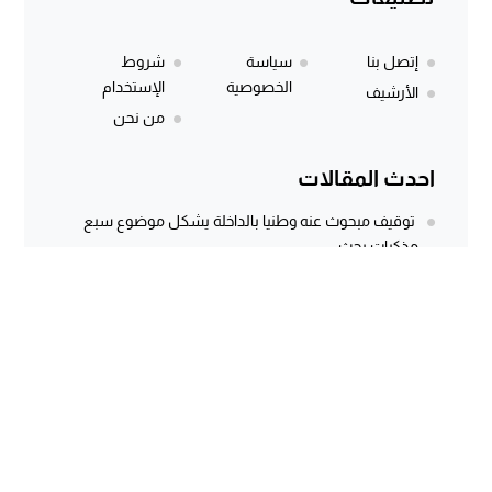
إتصل بنا
سياسة
شروط
الخصوصية
الإستخدام
الأرشيف
من نحن
احدث المقالات
توقيف مبحوث عنه وطنيا بالداخلة يشكل موضوع سبع
مذكرات بحث
المركز الجهوي للاستثمار بالداخلة يطلق النسخة الثانية من
أسبوع الاستثمار لفائدة مغاربة...
وثيقة رسمية وتسجيل صوتي يكشفان معاناة كسابة
الداخلة.. مطالب مستعجلة لإنقاذ الماشية...
سؤال برلماني أُجيب عنه منذ أكثر من 3 سنوات.. هل كانت
توسعة...
الداخلة dakhla 7
© 2026 جميع الحقوق محفوظة.