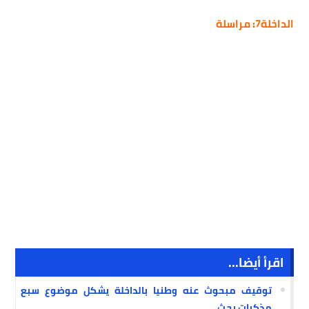
الداخلة7: مراسلة
اقرأ أيضا...
توقيف مبحوث عنه وطنيا بالداخلة يشكل موضوع سبع
مذكرات بحث