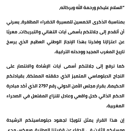
“السلام عليكم ورحمة الله وبركاته،
بمناسبة الذكرى الخمسين للمسيرة الخضراء المظفرة، يسرني
أن أتقدم إلى جلالتكم بأسمى آيات التهاني والتبريكات، معربًا
عن اعتزازنا وفخرنا بهذا الإنجاز الوطني العظيم الذي يرسخ
تاريخ المغرب المجيد ووحدته الترابية.
كما نرفع إلى جلالتكم أسمى آيات الإشادة والانتصار على
النجاح الدبلوماسي المتميز الذي حققته المملكة، بقيادتكم
الحكيمة، بقرار مجلس الأمن الدولي رقم 2797 الذي أكد مبادرة
الحكم الذاتي كحل واقعي وعادل للنزاع المفتعل في الصحراء
المغربية.
إن هذا القرار يمثل تتويجًا لجهود دبلوماسيتكم الرشيدة
ومساركم الثابت في الدفاع عن قضيتنا الوطنية، ويعكس مدى