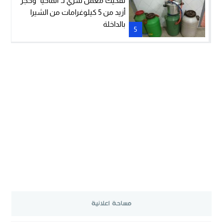
تفكيك معمل سري لـ”الماحيا” وحجز
أزيد من 5 كيلوغرامات من الشيرا
بالداخلة
5