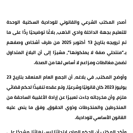
أصدر المكتب الشرعي والقانوني للودادية السكنية الوحدة
للتعليم بجهة الداخلة وادي الذهب، بلاغًا توضيحيًا ردًّا على ما
تم ترويجه بتاريخ 13 أكتوبر 2025 من طرف أشخاص وصفهم
بـ”منتحلي صفة لا يملكونها”، مشيرًا إلى أن البلاغ المتداول
تضمن مغالطات ومزاعم لا أساس لها من الصحة.
وأوضح المكتب، في بلاغه، أن الجمع العام المنعقد بتاريخ 23
يوليوز 2023 كان قانونيًا وشرعيًا، وتم عقده تنفيذًا لحكم قضائي
ملزم، وأن مخرجاته جاءت تعبيرًا عن إرادة الأغلبية الساحقة من
المنخرطين والمنخرطات وذوي الحقوق، وفق ما ينص عليه
القانون الأساسي للودادية.
وأكد المكتب أن الحكم الصادر ابتدائيًا ليس نهائيًا، مشددًا على