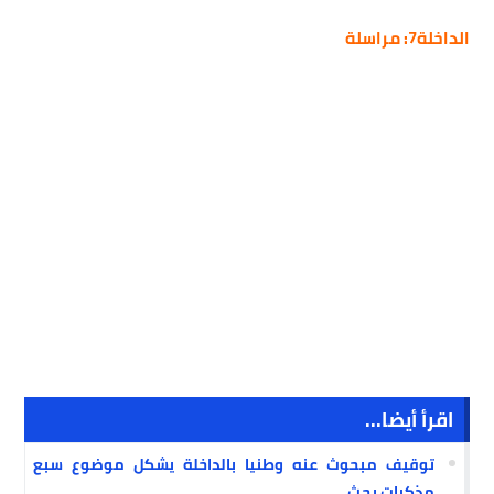
الداخلة7: مراسلة
اقرأ أيضا...
توقيف مبحوث عنه وطنيا بالداخلة يشكل موضوع سبع
مذكرات بحث