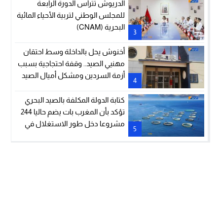
الدريوش تترأس الدورة الرابعة
للمجلس الوطني لتربية الأحياء المائية
البحرية (CNAM)
3
أخنوش يحل بالداخلة وسط احتقان
مهنيي الصيد.. وقفة احتجاجية بسبب
أزمة السردين ومشكل أميال الصيد
4
كتابة الدولة المكلفة بالصيد البحري
تؤكد بأن المغرب بات يضم حاليا 244
مشروعا دخل طور الاستغلال في
5
مجال تربية الأحياء