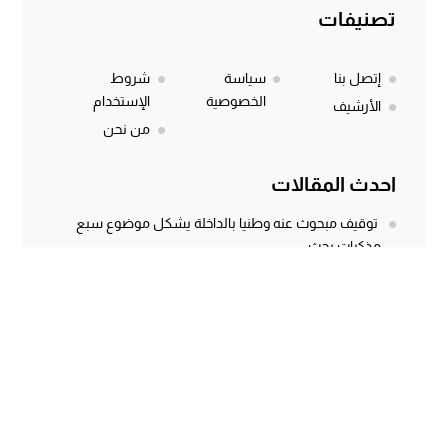
تصنيفات
إتصل بنا
سياسة
شروط
الخصوصية
الإستخدام
الأرشيف
من نحن
احدث المقالات
توقيف مبحوث عنه وطنيا بالداخلة يشكل موضوع سبع
مذكرات بحث
المركز الجهوي للاستثمار بالداخلة يطلق النسخة الثانية من
أسبوع الاستثمار لفائدة مغاربة...
وثيقة رسمية وتسجيل صوتي يكشفان معاناة كسابة
الداخلة.. مطالب مستعجلة لإنقاذ الماشية...
سؤال برلماني أُجيب عنه منذ أكثر من 3 سنوات.. هل كانت
توسعة...