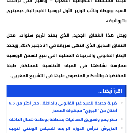
للجنة المختلطة الحكومية المغرب – روسيا، التي ترأسها
السيد بوريطة ونائب الوزير الأول لروسيا الفيدرالية، ديميتري
باتروشيف.
ويحل هذا الاتفاق الجديد، الذي يمتد لأربع سنوات، محل
الاتفاق السابق الذي انتهى سريانه في 31 دجنبر 2024، ويحدد
الإطار القانوني والترتيبات العملية التي تتيح للسفن الروسية
ممارسة نشاطها في المياه الأطلسية للمملكة، طبقا
للمقتضيات والأحكام المنصوص عليها في التشريع المغربي.
اقرأ أيضا...
ضربة جديدة للصيد غير القانوني بالداخلة.. حجز أكثر من 6.5
أطنان من “البوري” مجهولة المصدر
حظر جمع وتسويق الصدفيات بمنطقة بوطلحة شمال الداخلة
الدريوش تترأس الدورة الرابعة للمجلس الوطني لتربية