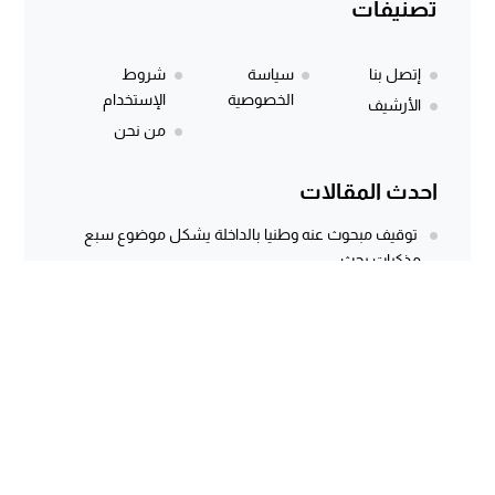
تصنيفات
إتصل بنا
سياسة
شروط
الخصوصية
الإستخدام
الأرشيف
من نحن
احدث المقالات
توقيف مبحوث عنه وطنيا بالداخلة يشكل موضوع سبع
مذكرات بحث
المركز الجهوي للاستثمار بالداخلة يطلق النسخة الثانية من
أسبوع الاستثمار لفائدة مغاربة...
وثيقة رسمية وتسجيل صوتي يكشفان معاناة كسابة
الداخلة.. مطالب مستعجلة لإنقاذ الماشية...
سؤال برلماني أُجيب عنه منذ أكثر من 3 سنوات.. هل كانت
توسعة...