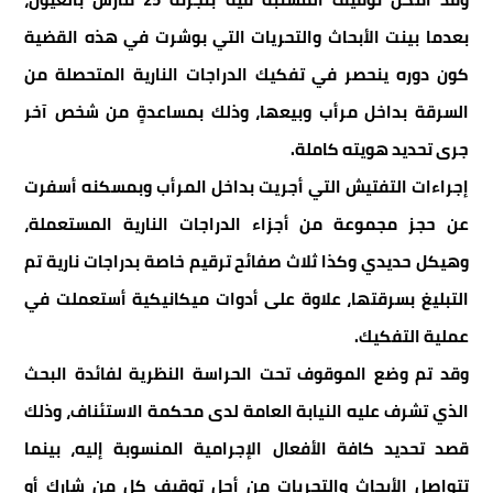
بعدما بينت الأبحاث والتحريات التي بوشرت في هذه القضية
كون دوره ينحصر في تفكيك الدراجات النارية المتحصلة من
السرقة بداخل مرأب وبيعها، وذلك بمساعدةٍ من شخص آخر
جرى تحديد هويته كاملة.
إجراءات التفتيش التي أجريت بداخل المرأب وبمسكنه أسفرت
عن حجز مجموعة من أجزاء الدراجات النارية المستعملة،
وهيكل حديدي وكذا ثلاث صفائح ترقيم خاصة بدراجات نارية تم
التبليغ بسرقتها، علاوة على أدوات ميكانيكية أستعملت في
عملية التفكيك.
وقد تم وضع الموقوف تحت الحراسة النظرية لفائدة البحث
الذي تشرف عليه النيابة العامة لدى محكمة الاستئناف، وذلك
قصد تحديد كافة الأفعال الإجرامية المنسوبة إليه، بينما
تتواصل الأبحاث والتحريات من أجل توقيف كل من شارك أو