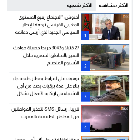
الأكثر مشاهدة
الأكثر شعبية
أخنوش: “الاجتماع رفيع المستوى
المغربي الفرنسي ترجمة للإطار
السياسي الجديد الذي أرسى دعائمه
1
جلالة الملك والرئيس إيمانويل
ماكرون”
27 قتيلا و3043 جريحا حصيلة حوادث
السير بالمناطق الحضرية خلال
الأسبوع المنصرم
2
توقيف علي لمرابط بمطار طنجة جاء
بناء على عدة برقيات بحث من أجل
الاشتباه في ارتكابه لأفعال تشكل
3
جرائم في نظر القانون (وكيل الملك
لدى المحكمة الزجرية بالدار البيضاء)
قريبا.. رسائل SMS لتحذير المواطنين
من المخاطر الطبيعية بالمغرب
4
جهة الداخلة تسجل ثاني أعلى معدل