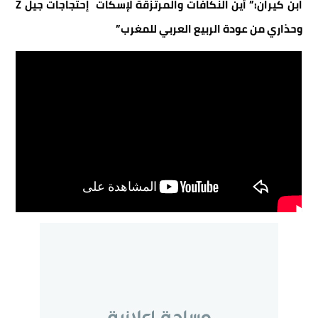
ابن كيران:” أين النكافات والمرتزقة لإسكات إحتجاجات جيل Z
وحذاري من عودة الربيع العربي للمغرب”