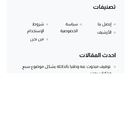
تصنيفات
إتصل بنا
سياسة
شروط
الخصوصية
الإستخدام
الأرشيف
من نحن
احدث المقالات
توقيف مبحوث عنه وطنيا بالداخلة يشكل موضوع سبع
مذكرات بحث
المركز الجهوي للاستثمار بالداخلة يطلق النسخة الثانية من
أسبوع الاستثمار لفائدة مغاربة...
وثيقة رسمية وتسجيل صوتي يكشفان معاناة كسابة
الداخلة.. مطالب مستعجلة لإنقاذ الماشية...
سؤال برلماني أُجيب عنه منذ أكثر من 3 سنوات.. هل كانت
توسعة...