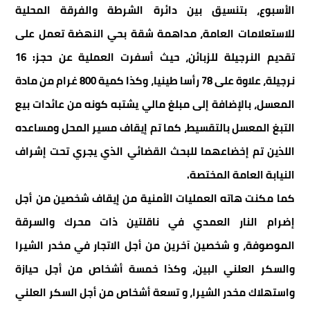
الأسبوع، بتنسيق بين دائرة الشرطة والفرقة المحلية
للاستعلامات العامة، مداهمة شقة بحي النهضة تعمل على
تقديم النرجيلة للزبائن، حيث أسفرت العملية عن حجز: 16
نرجيلة، علاوة على 78 رأسا طينيا، وكذا كمية 800 غرام من مادة
المعسل، بالإضافة إلى مبلغ مالي يشتبه كونه من عائدات بيع
التبغ المعسل بالتقسيط، كما تم إيقاف مسير المحل ومساعده
اللذين تم إخضاعهما للبحث القضائي الذي يجري تحت إشراف
النيابة العامة المختصة.
كما مكنت هاته العمليات الأمنية من إيقاف شخصين من أجل
إضرام النار العمدي في ناقلتين ذات محرك والسرقة
الموصوفة، و شخصين آخرين من أجل الاتجار في مخدر الشيرا
والسكر العلني البين، وكذا خمسة أشخاص من أجل حيازة
واستهلاك مخدر الشيرا، و تسعة أشخاص من أجل السكر العلني