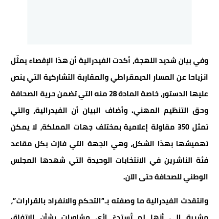
وفي بيان شديد اللهجة، أكدت الفيدرالية أن هذا الإقصاء يمثّل
انزياحا عن المسار الديمقراطي والمقاربة التشاركية التي ينص
عليها الدستور، خاصة المادة 28 منه التي تضمن حرية الصحافة
وحق التنظيم المهني. وأضاف البيان أن الفيدرالية، والتي
تمثل 350 مقاولة إعلامية بمختلف جهات المملكة، لا يمكن
تهميشها بهذا الشكل، وهي الجهة التي فازت بكل مقاعد
فئة الناشرين في الانتخابات الوحيدة التي شهدها المجلس
الوطني للصحافة حتى الآن.
وانتقدت الفيدرالية ما وصفته بـ”التحكم والانفراد بالقرارات”،
مشيرة إلى أنها لم تُستدعَ لأي مشاورات بشأن الاتفاق