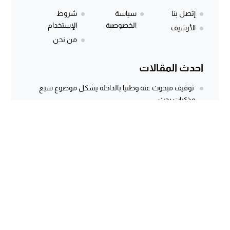
إتصل بنا
سياسة
شروط
الخصوصية
الإستخدام
الأرشيف
من نحن
احدث المقالات
توقيف مبحوث عنه وطنيا بالداخلة يشكل موضوع سبع
مذكرات بحث
المركز الجهوي للاستثمار بالداخلة يطلق النسخة الثانية من
أسبوع الاستثمار لفائدة مغاربة...
وثيقة رسمية وتسجيل صوتي يكشفان معاناة كسابة
الداخلة.. مطالب مستعجلة لإنقاذ الماشية...
سؤال برلماني أُجيب عنه منذ أكثر من 3 سنوات.. هل كانت
توسعة...
الداخلة dakhla 7
© 2026 جميع الحقوق محفوظة.
تصميم
مجلة الووردبريس