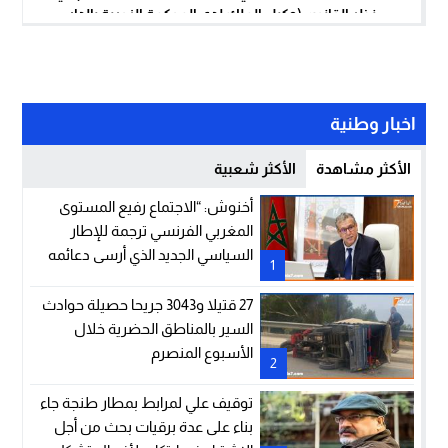
نظر القانون (وكيل الملك لدى المحكمة الزجرية بالدار
البيضاء)
اخبار وطنية
الأكثر مشاهدة
الأكثر شعبية
أخنوش: “الاجتماع رفيع المستوى
المغربي الفرنسي ترجمة للإطار
السياسي الجديد الذي أرسى دعائمه
1
جلالة الملك والرئيس إيمانويل
ماكرون”
27 قتيلا و3043 جريحا حصيلة حوادث
السير بالمناطق الحضرية خلال
الأسبوع المنصرم
2
توقيف علي لمرابط بمطار طنجة جاء
بناء على عدة برقيات بحث من أجل