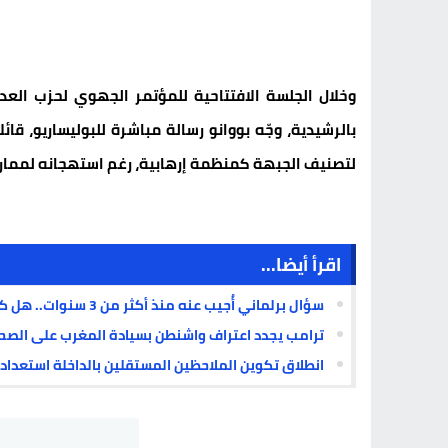
بالرشيدية، وجّه بووانو رسالة مباشرة للبوليساريو، قائ
لتصنيف الجبهة كمنظمة إرهابية، رغم استهجانه لممار
اقرأ أيضا...
سؤال برلماني أُجيب عنه منذ أكثر من 3 سنوات.. هل كانت توسعة مطار الداخلة معروفة قبل الجدل الحالي؟
ترامب يجدد اعتراف واشنطن بسيادة المغرب على الصحرا
انطلاق تكوين الملاحظين المستقلين بالداخلة استعدادا لتشري