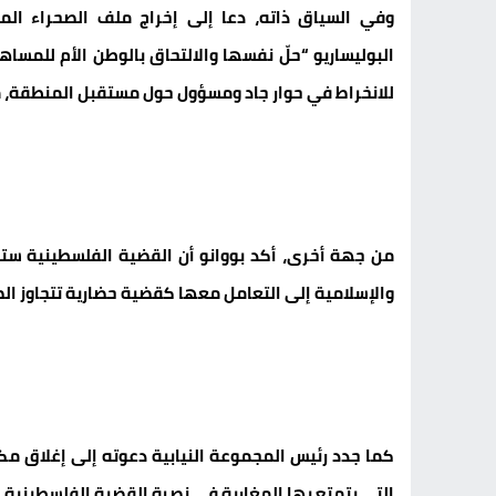
وفي السياق ذاته، دعا إلى إخراج ملف الصحراء المغ
البوليساريو “حلّ نفسها والالتحاق بالوطن الأم للمساه
للانخراط في حوار جاد ومسؤول حول مستقبل المنطقة، 
من جهة أخرى، أكد بووانو أن القضية الفلسطينية ستظ
والإسلامية إلى التعامل معها كقضية حضارية تتجاوز الص
كما جدد رئيس المجموعة النيابية دعوته إلى إغلاق مكت
التي يتمتع بها المغاربة في نصرة القضية الفلسطينية.