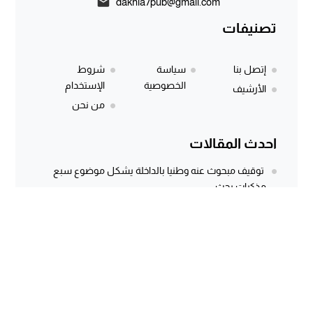
dakhla7pub@gmail.com
تصنيفات
إتصل بنا
سياسة
شروط
الخصوصية
الإستخدام
الأرشيف
من نحن
احدث المقالات
توقيف مبحوث عنه وطنيا بالداخلة يشكل موضوع سبع
مذكرات بحث
المركز الجهوي للاستثمار بالداخلة يطلق النسخة الثانية من
أسبوع الاستثمار لفائدة مغاربة...
وثيقة رسمية وتسجيل صوتي يكشفان معاناة كسابة
الداخلة.. مطالب مستعجلة لإنقاذ الماشية...
سؤال برلماني أُجيب عنه منذ أكثر من 3 سنوات.. هل كانت
توسعة...