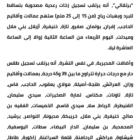
“برتقالي”، أنه يرتقب تسجيل زخات رعدية مصحوبة بتساقط
للبرد وبهبات رياح (من 15 إلى 25 ملم) ستهم عمالات وأقاليم
الحاجب، إفران، بولمان، صفرو، تازة، خنيفرة، أزيلال، بني ملال
وميدلت، اليوم الأربعاء من الساعة الثانية زوالا إلى الساعة
العاشرة ليلا.
وأضافت المديرية، في نفس النشرة، أنه يرتقب تسجيل طقس
حار مع درجات حرارة تتراوح ما بين 39 و45 درجة، بعمالات وأقاليم
وزان، العرائش، طنجة-أصيلة، مولاي يعقوب، الحاجب، فاس،
تازة، تاونات، مكناس، تمارة الصخيرات، سيدي سليمان،
القنيطرة، الرباط، سلا، سيدي قاسم، الخميسات، الفقيه بن
صالح، خنيفرة، بني ملال، خريبكة، مديونة، النواصر، برشيد،
المحمدية، بن سليمان، الدار البيضاء، سطات، اليوسفية،
شيشاوة، مراكش، الرحامنة، قلعة السراغنة، زاكورة، طاطا،