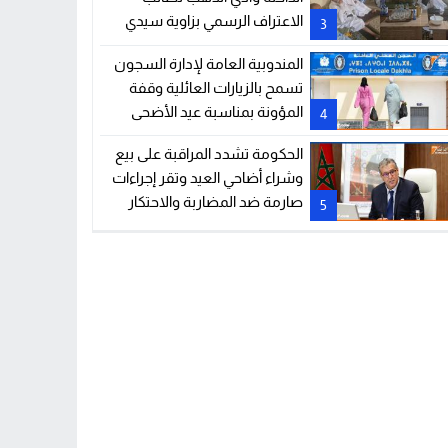
الاعتراف الرسمي بزاوية سيدي
3
ابراهيم لعروسي دفين دومس
المندوبية العامة لإدارة السجون
وبناء زاوية
تسمح بالزيارات العائلية وقفة
المؤونة بمناسبة عيد الأضحى
4
الحكومة تشدد المراقبة على بيع
وشراء أضاحي العيد وتقر إجراءات
صارمة ضد المضاربة والاحتكار
5
ورفع الأسعار