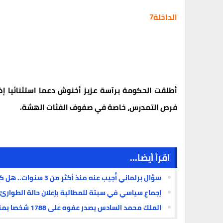
الداخلة7
أطلقت الحكومة برآسة عزيز أخنوش دعما استثنائيا إض
فرص التمدرس، خاصة في صفوف الفئات الهشة.
اقرأ أيضا...
سؤال برلماني أُجيب عنه منذ أكثر من 3 سنوات.. هل كانت توسعة مطار الداخلة معروفة قبل الجدل الحالي؟
إجماع سياسي في سبتة للمطالبة بإعلان حالة الطوارئ
الملك محمد السادس يصدر عفوه على 1788 شخصا بمناسبة عيد العرش المجيد