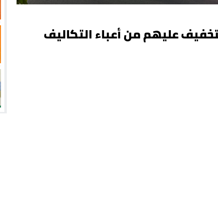
لأسر ب200 درهم للتخفيف عليهم من أعباء التكاليف