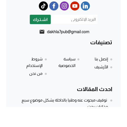
اشـتـرك
dakhla7pub@gmail.com
تصنيفات
إتصل بنا
سياسة
شروط
الخصوصية
الإستخدام
الأرشيف
من نحن
احدث المقالات
توقيف مبحوث عنه وطنيا بالداخلة يشكل موضوع سبع
مذكرات بحث
المركز الجهوي للاستثمار بالداخلة يطلق النسخة الثانية من
أسبوع الاستثمار لفائدة مغاربة...