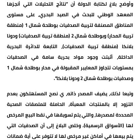
وأوضح بلاغ لكتابة الدولة أن “نتائج التحليلات التي أنجزها
المعهد الوطني للبحث في الصيد البحري، على مستوى
المناطق المصنفة لتربية الصدفيات بوطلحة شمال 1 (منطقة
تربية المحار) وبوطلحة شمال 2 (منطقة تربية الصدفيات) ودونا
بلانكا (منطقة تربية الصدفيات)، التابعة للدائرة البحرية
الداخلة، أثبتت وجود مواد بحرية سامة في الصدفيات
بمستويات تتجاوز المعايير المقبولة في محار بوطلحة شمال 1
وصدفيات بوطلحة شمال 2 ودونا بلانكا”.
وتبعا لذلك، يضيف المصدر ذاته، ي نصح المستهلكون بعدم
التزود إلا بالمنتجات المعبأة، الحاملة للملصقات الصحية
المحددة لمصدرها، والتي يتم تسويقها في نقط البيع المرخص
لها (الأسواق الرسمية). وخلص البلاغ إلى أن الصدفيات التي
يتم بيعها في أماكن غير مرخص لها لا تتوفر على أية ضمانات