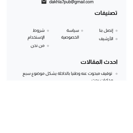
dakhla7pub@gmail.com
تصنيفات
إتصل بنا
سياسة
شروط
الخصوصية
الإستخدام
الأرشيف
من نحن
احدث المقالات
توقيف مبحوث عنه وطنيا بالداخلة يشكل موضوع سبع
مذكرات بحث
المركز الجهوي للاستثمار بالداخلة يطلق النسخة الثانية من
أسبوع الاستثمار لفائدة مغاربة...
وثيقة رسمية وتسجيل صوتي يكشفان معاناة كسابة
الداخلة.. مطالب مستعجلة لإنقاذ الماشية...
سؤال برلماني أُجيب عنه منذ أكثر من 3 سنوات.. هل كانت
توسعة...