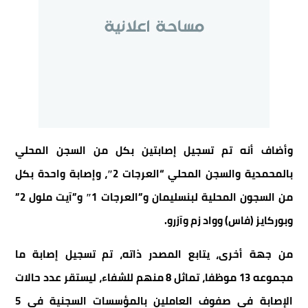
وأضاف أنه تم تسجيل إصابتين بكل من السجن المحلي
بالمحمدية والسجن المحلي “العرجات 2″، وإصابة واحدة بكل
من السجون المحلية لبنسليمان و”العرجات 1″ و”آيت ملول 2”
وبوركايز (فاس) وواد زم وآزرو.
من جهة أخرى، يتابع المصدر ذاته، تم تسجيل إصابة ما
مجموعه 13 موظفا، تماثل 8 منهم للشفاء، ليستقر عدد حالات
الإصابة في صفوف العاملين بالمؤسسات السجنية في 5