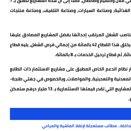
جهات بالمملكة، وتشمل هذه الأقاليم على الخصوص، بني ملال وكلميم وطانطان، لافتا إلى أن هذه المشاريع تتعلق بـ 7
لغذائية، وصناعة السيارات، وصناعة التلفيف، وصناعة منتجات
مناصب الشغل المرتقب إحداثها بفضل المشاريع المصادق عليها
في إطار نظام الدعم الأساسي للاستثمار، حيث يتوقع أن يخلق هذا القطاع 42 بالمائة من إجمالي فرص الشغل، يليه قطاع
ف البلاغ، على 3 مشاريع في إطار نظام الدعم الخاص المطبق على مشاريع الاستثمار ذات الطابع
 المعدنية والتعدينية، والمواصلات، وبالخصوص في جهتي طنجة-
تطوان-الحسيمة والرباط-سلا-القنيطرة، موردا أن هذه المشاريع التي تقدر قيمتها الاستثمارية بـ 13 مليار درهم ستمكن
اخلة.. مطالب مستعجلة لإنقاذ الماشية والمراعي