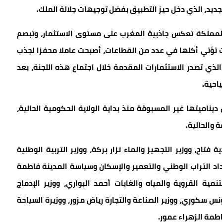
جديد، الذي دخل حيز التطبيق بفضل توجيهات جلالة الملك.
 بالمملكة تعكس جاذبية المغرب على مستوى الاستثمار، وتبصم
ت تؤتي أكلها في عدد من القطاعات، أصبحت عاملا محفزا لجذب
الذي تصدر الاستثمارات المقدمة خلال اجتماع هذه اللجنة، بعد
احية.
 ديناميتها غير المسبوقة منذ بداية الولاية الحكومية الحالية،
 فتاح، ووزير التجهيز والماء نزار بركة، ووزير التربية الوطنية
داد التراب الوطني والتعمير والإسكان وسياسة المدينة فاطمة
نمية القروية والمياه والغابات أحمد البواري، ووزير الإدماج
 سكوري، ووزير الصناعة والتجارة رياض مزور، ووزيرة السياحة
اطمة الزهراء عمور.