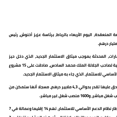
 المنعقدة، اليوم الأربعاء بالرباط، برئاسة عزيز أخنوش، رئيس
ارات، المحدثة بموجب ميثاق الاستثمار الجديد، الذي دخل حيز
التطبيق منذ مارس 2023، تماشيا مع التوجيهات السامية لصاحب الجلالة الملك محمد السادس، صادقت على 15 مشروع
أساسي للاستثمار، الذي جاء به ميثاق الاستثمار الجديد.
وأشار إلى أن القيمة الاستثمارية للمشاريع الـ 17 المصادق عليها تقدر بحوالي 4,3 ملايير درهم، مسجلا أنها ستمكن من
وأوضح المصدر ذاته أن المشاريع المصادق عليها، في إطار نظام الدعم الأساسي للاستثمار، تهم 14 إقليما وعمالة في 7