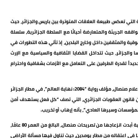
لتي تعكس طبيعة العلاقات المتوترة بين باريس والجزائر، حيث
اقفه الجريئة والمتعارضة أحيانًا مع السلطة الجزائرية، سلسلة
قوقية والمثقفين داخل وخارج البلدين، إذ تأتي هذه التطورات في
لجزائر، حيث تتداخل القضايا الثقافية والسياسية مع الإرث
ديداً لقدرة الطرفين على التعامل مع الأزمات بشفافية واحترام
وفي 16 نونبر2024، اعتُقل الكاتب الفرنسي-الجزائري بوعلام صنصال، مؤلف رواية “2084: نهاية العالم”، في مطار الجزائر
هت إليه تهم بموجب المادة 87 مكرر من قانون العقوبات الجزائري، التي تصف “كل فعل يستهدف أمن
 المؤسسات وسيرها العادي”، بأنه إرهاب أو تخريب.
وذكرت صحيفة “لوموند” الفرنسية أن السلطات الجزائرية أبدت انزعاجها من تصريحات صنصال، البالغ من العمر 80 عامًا،
ا في اعتقاله من مطار بومدين، حيث تناول فيها مسألة الأراضي