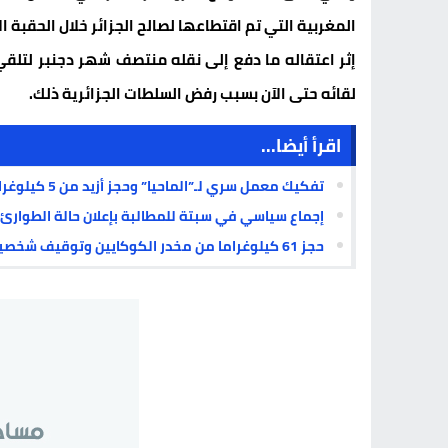
المغربية التي تم اقتطاعها لصالح الجزائر خلال الحقبة 
إثر اعتقاله ما دفع إلى نقله منتصف شهر دجنبر لتلقي
لقائه حتى الآن بسبب رفض السلطات الجزائرية ذلك.
اقرأ أيضا...
تفكيك معمل سري لـ”الماحيا” وحجز أزيد من 5 كيلوغرامات من الشيرا بالداخلة
إجماع سياسي في سبتة للمطالبة بإعلان حالة الطوارئ
حجز 61 كيلوغراما من مخدر الكوكايين وتوقيف شخصين بمعبر الكركارات الحدودي