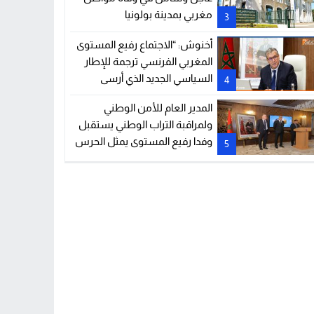
مغربي بمدينة بولونيا
3
أخنوش: “الاجتماع رفيع المستوى
المغربي الفرنسي ترجمة للإطار
السياسي الجديد الذي أرسى
4
دعائمه جلالة الملك والرئيس
المدير العام للأمن الوطني
إيمانويل ماكرون”
ولمراقبة التراب الوطني يستقبل
وفدا رفيع المستوى يمثل الحرس
5
المدني الإسباني