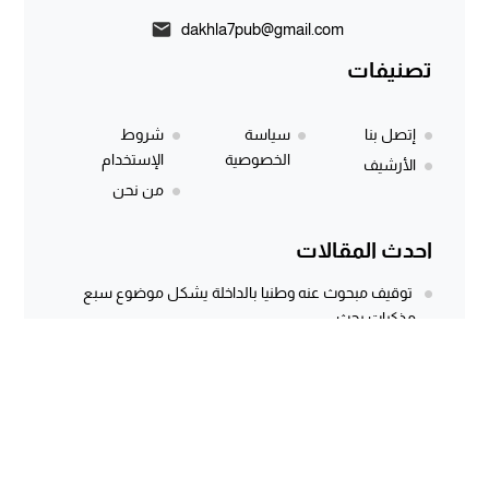
dakhla7pub@gmail.com
تصنيفات
إتصل بنا
سياسة
شروط
الخصوصية
الإستخدام
الأرشيف
من نحن
احدث المقالات
توقيف مبحوث عنه وطنيا بالداخلة يشكل موضوع سبع
مذكرات بحث
المركز الجهوي للاستثمار بالداخلة يطلق النسخة الثانية من
أسبوع الاستثمار لفائدة مغاربة...
وثيقة رسمية وتسجيل صوتي يكشفان معاناة كسابة
الداخلة.. مطالب مستعجلة لإنقاذ الماشية...
سؤال برلماني أُجيب عنه منذ أكثر من 3 سنوات.. هل كانت