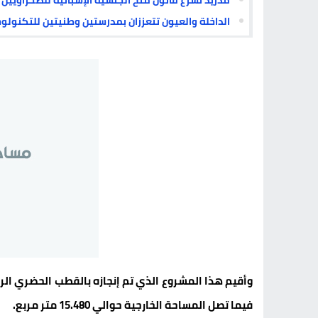
مدريد تسرع قانون منح الجنسية الإسبانية للصحراويين ال
الداخلة والعيون تتعززان بمدرستين وطنيتين للتكنولو
فيما تصل المساحة الخارجية حوالي 15.480 متر مربع.