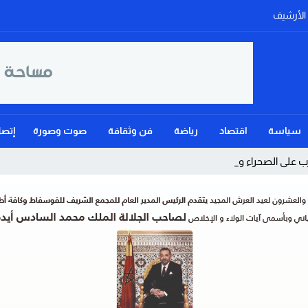
الأرشيف
سياسة
اقتصاد
رياضة
فن وثقافة
صوت وصورة
إتصل
على الصحراء ويؤكد: الح _