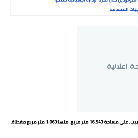
مولودين خلال فترة الإدارة الإسبانية للصحراء
جيات المتقدمة
وأقيم هذا المشروع الذي تم إنجازه بالقطب الحضري الربيب، على مساحة 16.543 متر مربع، منها 1.063 متر مربع مغطاة،