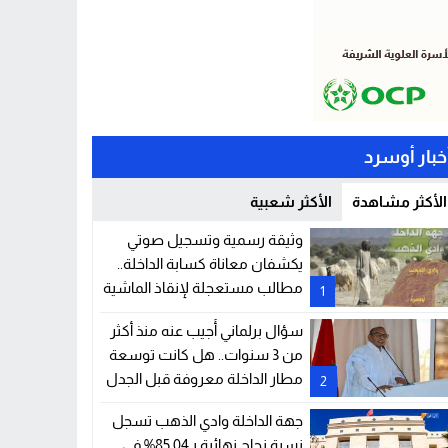
خبار أوسرد
الأكثر مشاهدة
الأكثر شعبية
وثيقة رسمية وتسجيل صوتي
يكشفان معاناة كسابة الداخلة..
مطالب مستعجلة لإنقاذ الماشية
1
والمراعي
سؤال برلماني أُجيب عنه منذ أكثر
من 3 سنوات.. هل كانت توسعة
مطار الداخلة معروفة قبل الجدل
2
الحالي؟
جهة الداخلة وادي الذهب تسجل
نسبة نجاح نهائية بـ85.04% في