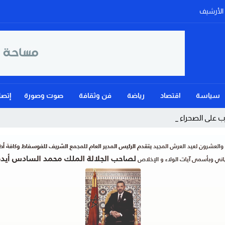
الأرشيف
سياسة
اقتصاد
رياضة
فن وثقافة
صوت وصورة
إتصل
على الصحراء ويؤكد: الحكم _