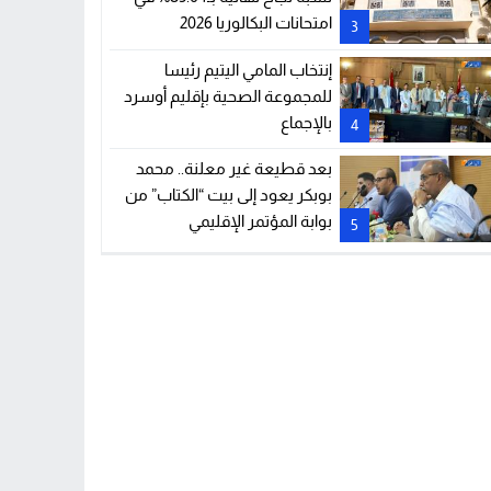
امتحانات البكالوريا 2026
3
إنتخاب المامي اليتيم رئيسا
للمجموعة الصحية بإقليم أوسرد
بالإجماع
4
بعد قطيعة غير معلنة.. محمد
بوبكر يعود إلى بيت “الكتاب” من
بوابة المؤتمر الإقليمي
5