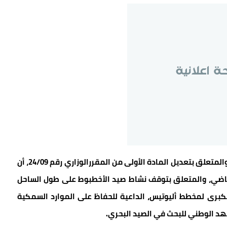
واوضحت كتابة الدولة في في قرارها المرقم ب 24/10 والمتعلق بتعديل المادة الأولى من المقررالوزاري رقم 24/09، أن
لماضي، والمتعلق بتوقف نشاط صيد الأخطبوط على طول الساحل
عتبارا للتوجهات الكبرى لمخطط أليوتيس، الداعية للحفاظ على الموارد السمكية
هد الوطني للبحث في الصيد البحري.