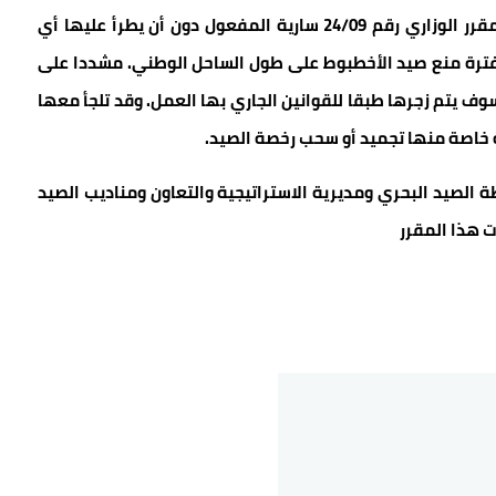
وأبقت الوزارة على كل التدابير الأخرى المدرجة في المقرر الوزاري رقم 24/09 سارية المفعول دون أن يطرأ عليها أي
ال فترة منع صيد الأخطبوط على طول الساحل الوطني. مشددا على
وف يتم زجرها طبقا للقوانين الجاري بها العمل. وقد تلجأ معها
رية خاصة منها تجميد أو سحب رخصة الصيد.
ة الصيد البحري ومديرية الاستراتيجية والتعاون ومناديب الصيد
 هذا المقرر