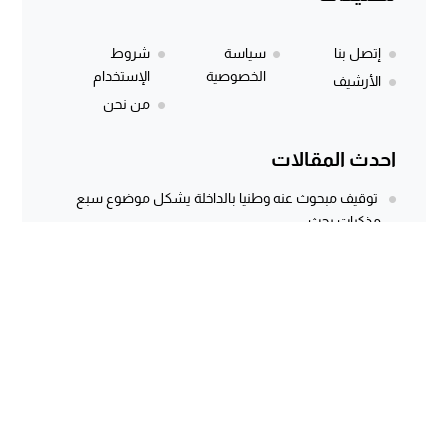
إتصل بنا
سياسة
شروط
الخصوصية
الإستخدام
الأرشيف
من نحن
احدث المقالات
توقيف مبحوث عنه وطنيا بالداخلة يشكل موضوع سبع
مذكرات بحث
المركز الجهوي للاستثمار بالداخلة يطلق النسخة الثانية من
أسبوع الاستثمار لفائدة مغاربة...
وثيقة رسمية وتسجيل صوتي يكشفان معاناة كسابة
الداخلة.. مطالب مستعجلة لإنقاذ الماشية...
سؤال برلماني أُجيب عنه منذ أكثر من 3 سنوات.. هل كانت
توسعة...
الداخلة dakhla 7
© 2026 جميع الحقوق محفوظة.