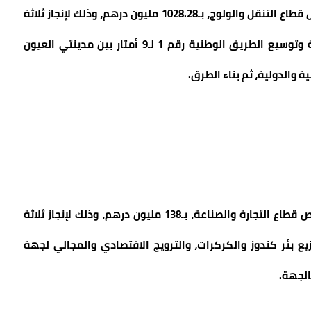
ساهم مجلس جهة الداخلة – وادي الذهب، في ما يخص قطاع التنقل والولوج، بـ1028.28 مليون درهم، وذلك لإنجاز ثلاثة
مشاريع: مشروع الطريق السريع تزنيت-العيون، وتقوية وتوسيع الطريق الوطنية رقم 1 لـ9 أمتار بين مدينتي العيون
ة والدولية، ثم بناء الطرق.
ساهم مجلس جهة الداخلة – وادي الذهب، في ما يخص قطاع التجارة والصناعة، بـ138 مليون درهم، وذلك لإنجاز ثلاثة
يع بئر كندوز والكركرات، والترويج الاقتصادي والمجالي لجهة
الجهة.