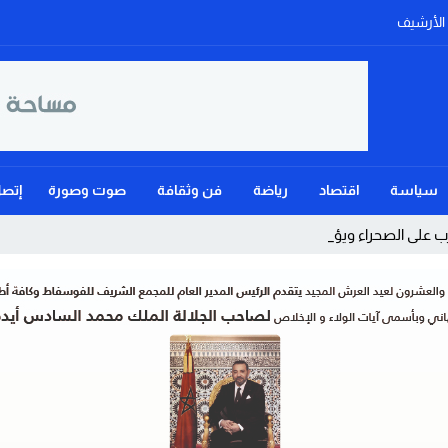
الأرشيف
سياسة
اقتصاد
رياضة
فن وثقافة
صوت وصورة
إتصل
 على الصحراء ويؤكد: الحكم ال_