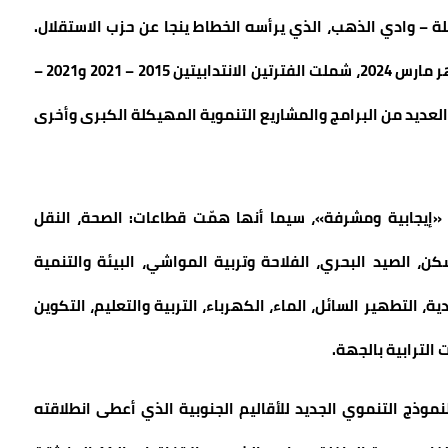
 بمجلس جهة الداخلة – وادي الذهب، الذي يرأسه الخطاط ينجا عن حزب الاستقلال.
هذا المجلس، قدّم حصيلة، خلال دورته العادية برسم شهر مارس 2024، شملت الفترتين الانتدابيتين 2015 – 2021 و2021 –
عرفت إنجاز العديد من البرامج والمشاريع التنموية المهيكلة الكبرى وأخرى
 «إيجابية ومشرفة»، سيما أنها همّت قطاعات: الصحة، النقل
كن، الصيد البحري، الفلاحة وتربية المواشي، البيئة والتنمية
ة، التطهير السائل، الماء، الكهرباء، التربية والتعليم، التكوين
 الترابية بالجهة.
وذج التنموي الجديد للأقاليم الجنوبية الذي أعطى انطلاقته