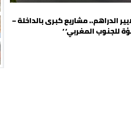
فيك: بملايير الدراهم.. مشاريع كبرى بالداخلة –
ؤة للجنوب المغربي”