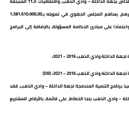
الملك محمد السادس، عقد برنامج التنمية المندمجة الخاص بجهة الداخلة – وادي الذهب، والاتفاقيات الـ11 المنبثقة
عنه، بغلاف مالي إجمالي يصل لـ12.287.590.000,00 درهم، يساهم المجلس الجهوي في تمويله بـ1.581.610.000,00
 واعتمادا على مبادئ الحكامة المسؤولة، بالإضافة إلى البرامج
ى جانب الاتفاقيات الـ11 الخاصة بتنفيذ برنامج التنمية المندمجة لجهة الداخلة – وادي الذهب، فقد
اخلة – وادي الذهب ينجا الخطاط، على قائمة، بالأرقام، للمشاريع