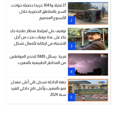
ماكرون”
27 قتيلا و3043 جريحا حصيلة حوادث
السير بالمناطق الحضرية خلال
الأسبوع المنصرم
2
توقيف علي لمرابط بمطار طنجة جاء
بناء على عدة برقيات بحث من أجل
الاشتباه في ارتكابه لأفعال تشكل
3
جرائم في نظر القانون (وكيل الملك
لدى المحكمة الزجرية بالدار البيضاء)
قريبا.. رسائل SMS لتحذير المواطنين
من المخاطر الطبيعية بالمغرب
4
جهة الداخلة تسجل ثاني أعلى معدل
نمو بالمغرب وأعلى ناتج داخلي للفرد
سنة 2024
5