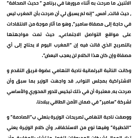
الاثنين، ما صرحت به أثناء مرورها في برنامج ” حديث الصحافة”
، حيث قالت، أمس، “إنه لم يسبق لي أن صرحت بأن المغرب ليس
في حاجة إلى مصفاة سامير”، وهو ما أثار موجة من الانتقادات
على مواقع التواصل الاجتماعي، حيث تمت مواجهتها
بالتصريح الذي قالت فيه إن “المغرب اليوم لا يحتاج إلى أي
مصفاة وإن كان هذا الكلام لن يعجب البعض”.
وكانت النائبة البرلمانية نادية التهامي عضوة فريق التقدم و
الاشتراكية بمجلس النواب، قد واجهت الوزير بما سبق وأن
صرحت به، معتبرة أن في ذلك تبخيس للدور المحوري والأساسي
لشركة “سامير” في ضمان الأمن الطاقي ببلادنا.
ووصفت نادية التهامي تصريحات الوزيرة بنعلي ب”الصادمة” و
“الخطيرة” وفيها نوع من الاستخفاف، وأن كلام الوزيرة يعني
ترك المجال لشركات المحروقات لتفعل ما تشاء بالمغاربة، وأن