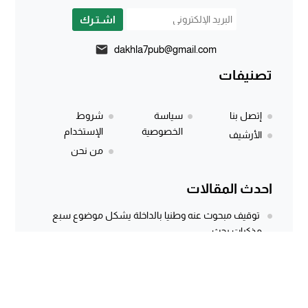
اشـتـرك
dakhla7pub@gmail.com
تصنيفات
إتصل بنا
سياسة
شروط
الخصوصية
الإستخدام
الأرشيف
من نحن
احدث المقالات
توقيف مبحوث عنه وطنيا بالداخلة يشكل موضوع سبع
مذكرات بحث
المركز الجهوي للاستثمار بالداخلة يطلق النسخة الثانية من
أسبوع الاستثمار لفائدة مغاربة...
وثيقة رسمية وتسجيل صوتي يكشفان معاناة كسابة