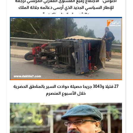
أخنوش: “الاجتماع رفيع المستوى المغربي الفرنسي ترجمة
للإطار السياسي الجديد الذي أرسى دعائمه جلالة الملك
والرئيس إيمانويل ماكرون”
27 قتيلا و3043 جريحا حصيلة حوادث السير بالمناطق الحضرية
خلال الأسبوع المنصرم